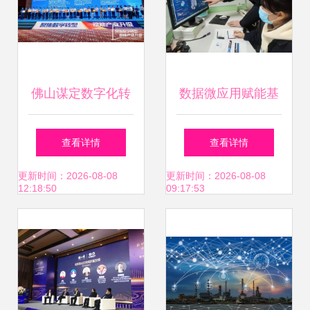
佛山谋定数字化转
数据微应用赋能基
型 三年百亿打造50
层，厦门供电以工
查看详情
查看详情
个示范工厂，引领
业互联网服务驱动
更新时间：2026-08-08
更新时间：2026-08-08
12:18:50
09:17:53
工业互联网数据服
数字化班组建设
务新生态