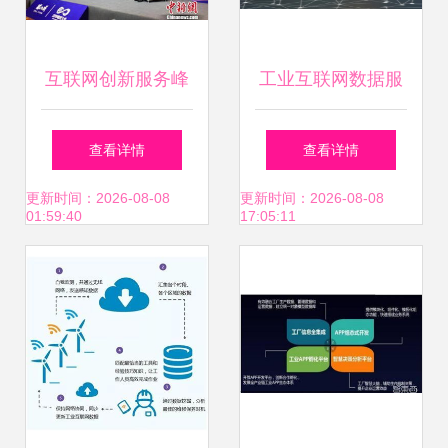
互联网创新服务峰
工业互联网数据服
会在蓉召开，聚焦
务 驱动能源行业智
查看详情
查看详情
中小微企业转型升
慧化转型的新引擎
更新时间：2026-08-08
更新时间：2026-08-08
01:59:40
17:05:11
级与工业互联网数
据服务