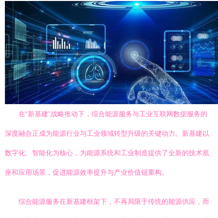
在“新基建”战略推动下，综合能源服务与工业互联网数据服务的
深度融合正成为能源行业与工业领域转型升级的关键动力。新基建以
数字化、智能化为核心，为能源系统和工业制造提供了全新的技术底
座和应用场景，促进能源效率提升与产业价值链重构。
综合能源服务在新基建框架下，不再局限于传统的能源供应，而