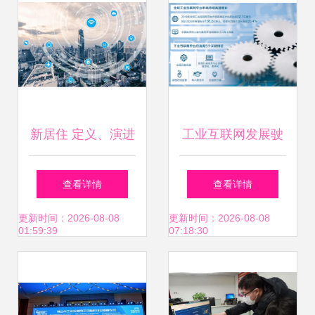
新居住 定义、演进
工业互联网发展驶
与工业互联网数据
入快车道 数据服务
查看详情
查看详情
的驱动
成为新引擎
更新时间：2026-08-08
更新时间：2026-08-08
01:59:39
07:18:30